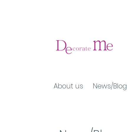
About us
News/Blog​