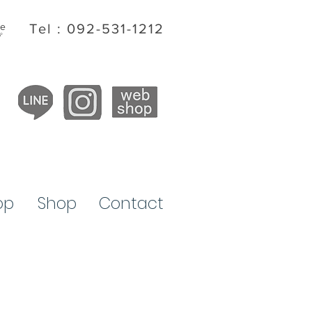
ite
Tel : 092-531-1212
プ
op
​Shop
Contact