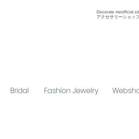
​Decorate me
official s
アクセサリーショッ
Bridal​
​Fashion Jewelry
Websh