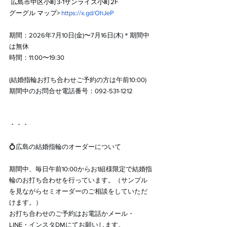
 広島市中区小町3-1サンライズ小町2F 
グーグル マップ> 
https://x.gd/OhJeP
期間：2026年7月10日(金)〜7月16日(木)＊期間中
は無休
時間：11:00〜19:30
(結婚指輪お打ち合わせご予約の方は午前10:00)
期間中のお問合せ電話番号：092-531-1212
・・・
💍広島の結婚指輪のオーダーについて
期間中、毎日午前10:00からお1組様限定で結婚指
輪のお打ち合わせを行っています。（サンプル
を見ながらセミオーダーのご相談をしていただ
けます。）
お打ち合わせのご予約はお電話かメール・
LINE・インスタDMにてお願いします。