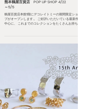
熊本鶴屋百貨店 POP UP SHOP 4/22
～5/5
鶴屋百貨店本館1階にデコレイトミーの期間限定ショッ
プがオープンします.。 ご好評いただいている最新作を
中心に、 これまでのコレクションをたくさんお持ちし
ました！ 夏まで心はずむコーディネートを見つけてく
ださい✨ 今年もゴールデンウィークを皆さまと一緒に
過ごせるのを楽しみにしています😄 【メンテナンスに
ついて大事なお知らせ】 期間中、クリーニング・お修
理などのメンテナンスのご相談はスタッフ「仲西の
み」が対応しています。 仲西は４月３０日(木)は休み
それ以外は 毎日12:30〜閉店までいます。 ちょっと席
を外していることもありますがすぐに戻ります。どう
ぞその時間帯にお越し下さいませ。ご迷惑をおかけし
ますがどうぞよろしくお願いいたします
・・・・・・・・・・・・・・・・・・・・・・・・