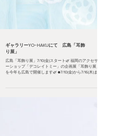
ギャラリーYO-HAKUにて 広島「耳飾
り展」
広島「耳飾り展」7/10(金)スタート🌿 福岡のアクセサリ
ーショップ「デコレイトミー」の企画展「耳飾り展」
を今年も広島で開催します🌿 ●7/10(金)から7/16(木)まで
YO-HAKUにて🌿 耳飾りばかりを集めた作品展。 店内
にはピアスやイヤリング、イヤーカフが溢れます。 綺
麗でユニークな天然石のもの、面白い色合わせのもの
など、この期間だけの限定デザイン。 暑い日々に涼し
げなアクセサリーで癒しを🧊 見て触れて光にかざして
楽しんでいただけたら嬉しいです。 定番デザインのピ
アス・イヤリング、ネックレスや指輪も並びます！ ぜ
ひ遊びにいらしてください😊 ・・・・ ●広島「耳飾り
展」 場所：YO-HAKU(ギャラリーで個展) 広島市中区小