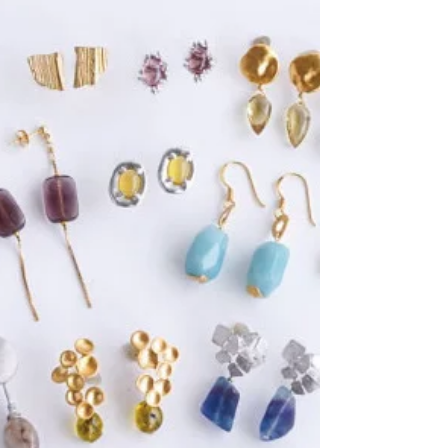
町3-1サンライズ小町2F グーグル マップ>
https://x.gd/OhJeP 期間：2026年7月10日(金)〜7月16日
(木)＊期間中は無休 時間：11:00〜19:30 (結婚指輪お打ち
合わせご予約の方は午前10:00) 期間中のお問合せ電話
番号：092-531-1212 ・・・ 💍広島の結婚指