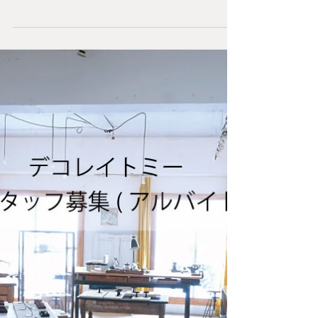
5/13(水)・アミュプラザ長崎本館2Fに福岡のアクセサリ
ーショップ「デコレイトミー」のポップアップショッ
プがオープンします🎪 毎日のお洋服も軽やかになって
きて、アクセサリーのコーディネートも無限に楽しめ
る季節になりました。 やっと長崎でも新シリーズを見
ていただけるのがとっても嬉しいです🥰これまでのコ
レクションもたくさんお持ちしますので、あれこれご
試着して楽しんでください！ ９日間どうぞよろしくお
願いします。 皆さまにお会いできるのを楽しみにして
います！ ⭕️メンテナンスについて大事なお知らせ⭕️ 期
間中、クリーニング・お修理などのメンテナンスのご
相談やオーダーはDeスタッフ「仲西のみ」が対応して
います。 仲西は毎日12:30〜閉店までいます。 ちょっ
と席を外していることもありますがすぐに戻ります。
どうぞその時間帯にお越し下さいませ。ご迷惑をおか
けしますがよろしくお願いいたします。
・・・・・・・・・・・・・・・・・・・・・・・・
・ 場所：長崎アミュプラザ・本館2階（中央エスカレ
ーター横 特設会場） 期間：2026年5月13日（水）～5
月21