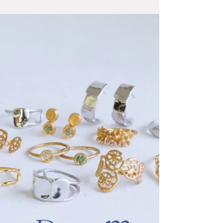
デコレイトミーアトリエ スタッフ募集（アルバイト）
（スタッフ募集は終了しました。次回募集の際は
LINE、インスタグラム、公式HPでお知らせいたしま
す。） 更新日2026年5月2日 アクセサリー作りに関
する雑務や制作補助など、細かい手作業が中心のお仕
事です。接客対応をお願いする場面もあります。 特別
な技術は必要なく、未経験の方でも安心して始められ
ます。 勤務条件 ・週2〜4日程度入れる方歓迎 ・出勤
日数はご相談ください ・土曜日に入れる方を優先して
採用します ・本業の合間や、別のお仕事と両立しなが
らの勤務も可能です 勤務時間 10:30〜 （相談可） 1日
4〜6時間程度 勤務開始時期 5月下旬以降でご相談くだ
さい 交通費 支給あり（上限 1日800円 月10,000円ま
で） 勤務地 デコレイトミー（福岡市中央区薬院3-3-8
201） google MAP
https://maps.app.goo.gl/J6UHtSehA1neke3b6 こんな方
におすすめです 細かい作業をコツコツ続けるのが得意
な方。 アクセサリーのパーツ整理