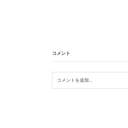
コメント
コメントを追加…
ギャラリーYO-HAKUにて 広
島「耳飾り展」