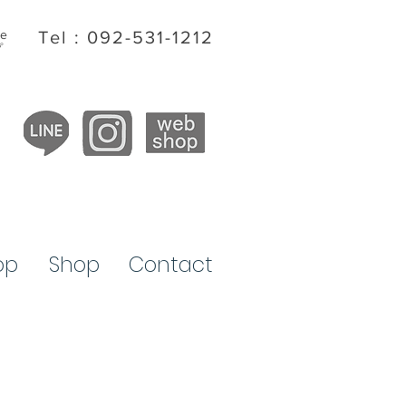
ite
Tel : 092-531-1212
プ
op
​Shop
Contact