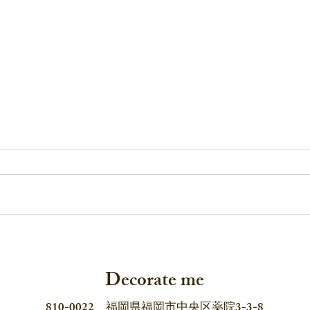
デコレイトミーの「耳飾り
長崎
展」2026 6月12日から！
pop 
Decorate me
810-0022 福岡県福岡市中央区薬院3-3-8