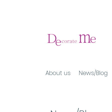
About us
News/Blog​