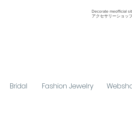
​Decorate me
official s
アクセサリーショッ
Bridal​
​Fashion Jewelry
Websh