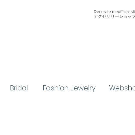
​Decorate me
official s
アクセサリーショッ
Bridal​
​Fashion Jewelry
Websh