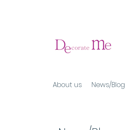
About us
News/Blog​