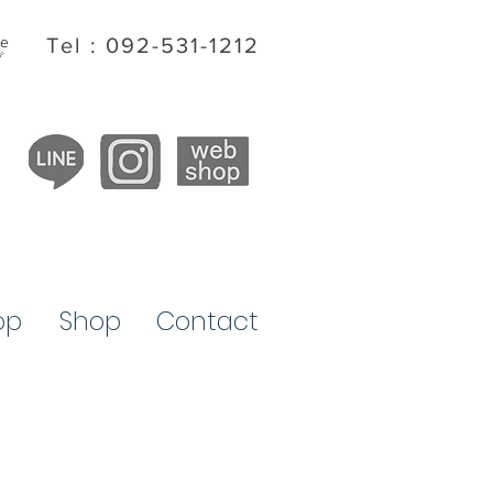
ite
Tel : 092-531-1212
プ
op
​Shop
Contact