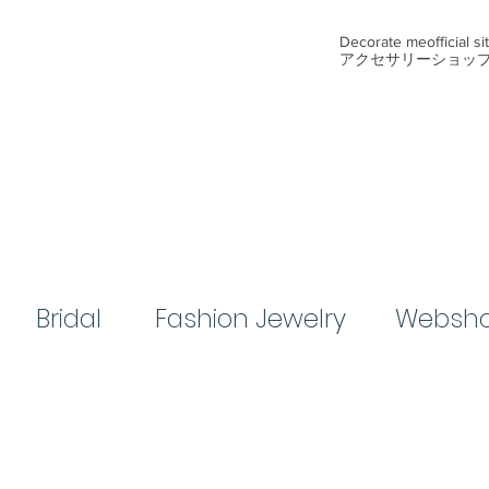
​Decorate me
official s
アクセサリーショッ
Bridal​
​Fashion Jewelry
Websh