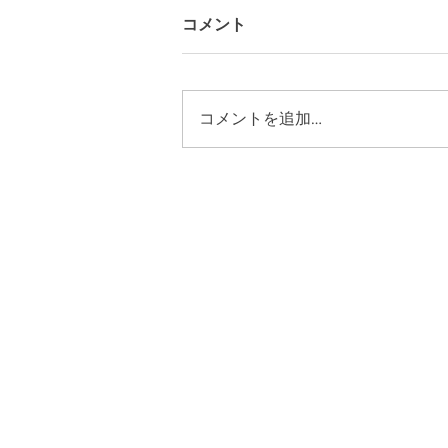
コメント
コメントを追加…
ギャラリーYO-HAKUにて 広
島「耳飾り展」