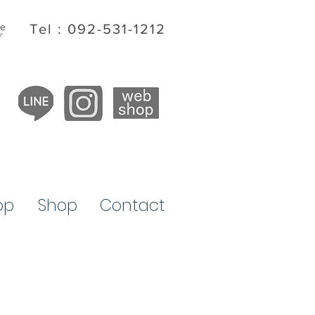
ite
Tel : 092-531-1212
プ
op
​Shop
Contact