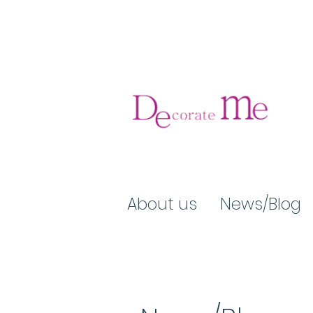
About us
News/Blog​