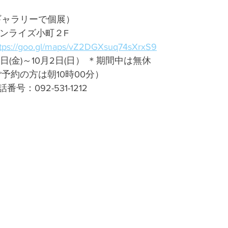
（ギャラリーで個展）
サンライズ小町２F
ttps://goo.gl/maps/vZ2DGXsuq74sXrxS9
日(金)～10月2日(日） ＊期間中は無休 
(ご予約の方は朝10時00分）
：092-531-1212