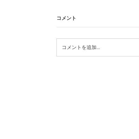
コメント
コメントを追加…
ギャラリーYO-HAKUにて 広
島「耳飾り展」