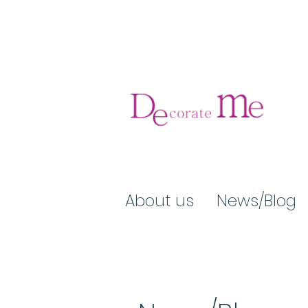
About us
News/Blog​