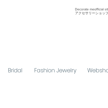
​Decorate me
official s
アクセサリーショッ
Bridal​
​Fashion Jewelry
Websh