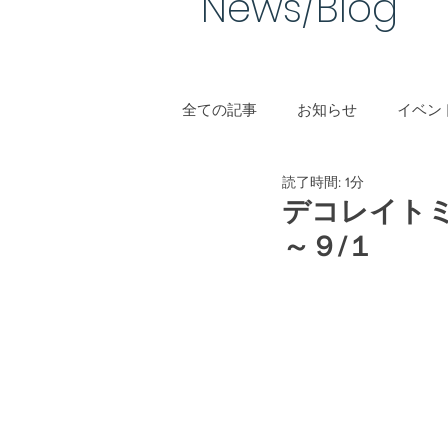
News/Blog​
全ての記事
お知らせ
イベント
読了時間: 1分
手作り結婚指輪
デコレイトミー
～９/１