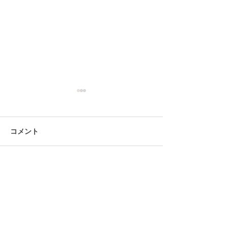
コメント
コメントを追加…
デコレイトミーの「耳飾
長崎アミュプラ
り展」2026 6月12日か
階 pop up shop
5/21
ら！
Decorate me