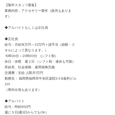
【製作スタッフ募集】
業務内容：アクセサリー製作（販売もありま
す）
◆アルバイトもしくは正社員　
◆正社員　
給与：月給18万円～23万円＋諸手当（経験・ス
キルによって異なります。）
 10時30分～20時00分　(シフト制）
休日・休暇　週２日 （シフト制・連休も可能）
昇給有、社会保険、雇用保険完備
交通費：支給 上限月1万円
勤務先： 福岡県福岡市中央区薬院3-3-8嘉村ビル
201
（県外出張もあります）
◆アルバイト
給与：時給900円
週に５日(週3日からでもOK）