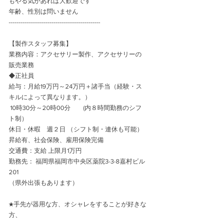
もやる気があれば大歓迎です
年齢、性別は問いません
-----------------------------------------------
【製作スタッフ募集】
業務内容：アクセサリー製作、アクセサリーの
販売業務
◆正社員　
給与：月給19万円～24万円＋諸手当（経験・ス
キルによって異なります。）
 10時30分～20時00分　　(内８時間勤務のシフ
ト制）
休日・休暇　週２日 （シフト制・連休も可能）
昇給有、社会保険、雇用保険完備
交通費：支給 上限月1万円
勤務先： 福岡県福岡市中央区薬院3-3-8嘉村ビル
201
（県外出張もあります）
★手先が器用な方、オシャレをすることが好きな
方、