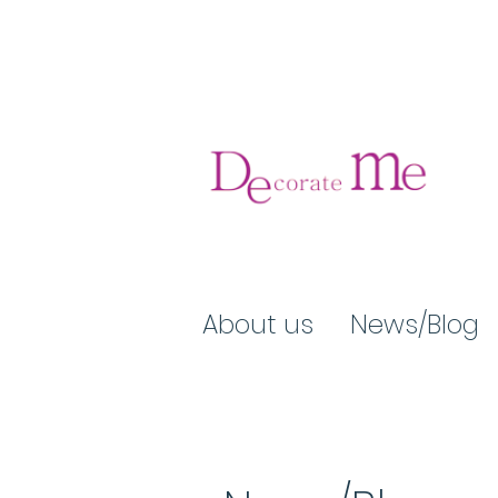
About us
News/Blog​