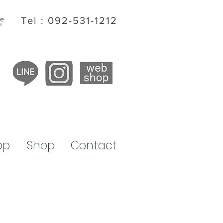
ite
Tel : 092-531-1212
プ
op
​Shop
Contact