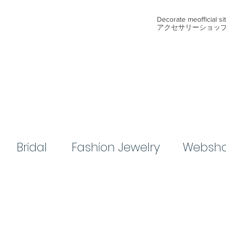
​Decorate me
official s
アクセサリーショッ
Bridal​
​Fashion Jewelry
Websh