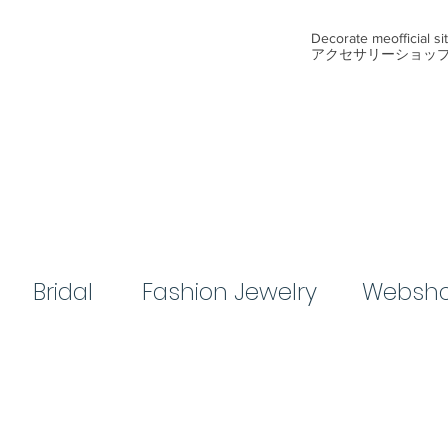
​Decorate me
official s
アクセサリーショッ
Bridal​
​Fashion Jewelry
Websh