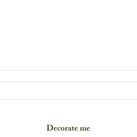
デコレイトミーの「耳飾り
長崎
展」2026 6月12日から！
pop 
Decorate me