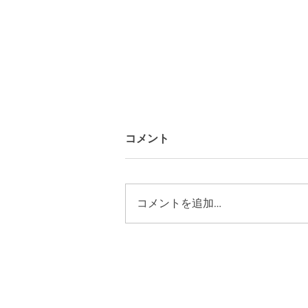
コメント
コメントを追加…
ギャラリーYO-HAKUにて 広
島「耳飾り展」