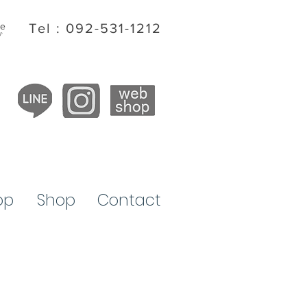
ite
Tel : 092-531-1212
プ
op
​Shop
Contact