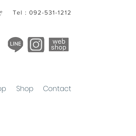
ite
Tel : 092-531-1212
プ
op
​Shop
Contact