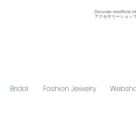
​Decorate me
official s
アクセサリーショッ
Bridal​
​Fashion Jewelry
Websh