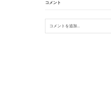
コメント
コメントを追加…
ギャラリーYO-HAKUにて 広
島「耳飾り展」