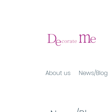
About us
News/Blog​