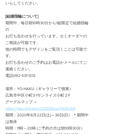
いらしてください。
[結婚指輪について]
期間中、毎日朝10時30分から1組限定で結婚指輪
の
お打ち合わせを行っています。セミオーダーの
ご相談が可能です。
他の時間でもデザインをご覧頂くことは可能で
す。
お打ち合わせのご予約はお電話かメールにてご
連絡ください。
電話092-531-1212
場所：YO-HAKU（ギャラリーで個展）
広島市中区小町3-1サンライズ小町２F
グーグルマップ ＞
https://goo.gl/maps/vZ2DGXsuq74sXrxS9
期間：2020年8月22日(土)～30日(日） ＊期間中
は無休 
時間：11時～20時 (ご予約の方は朝10時30分）